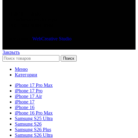
© 2018 — 2026
С любовью из Донецка
Все права защищены
Сайт создан
WebCreative Studio
Закрыть
Поиск
Меню
Категории
iPhone 17 Pro Max
iPhone 17 Pro
iPhone 17 Air
iPhone 17
iPhone 16
iPhone 16 Pro Max
Samsung S25 Ultra
Samsung S26
Samsung S26 Plus
Samsung S26 Ultra