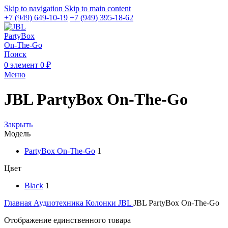
Skip to navigation
Skip to main content
+7 (949) 649-10-19
+7 (949) 395-18-62
Поиск
0
элемент
0
₽
Меню
JBL PartyBox On-The-Go
Закрыть
Модель
PartyBox On-The-Go
1
Цвет
Black
1
Главная
Аудиотехника
Колонки JBL
JBL PartyBox On-The-Go
Отображение единственного товара