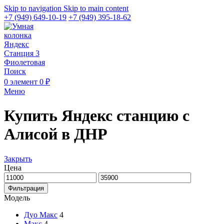
Skip to navigation
Skip to main content
+7 (949) 649-10-19
+7 (949) 395-18-62
Поиск
0
элемент
0
₽
Меню
Купить Яндекс станцию с
Алисой в ДНР
Закрыть
Цена
Минимальная
Максимальная
цена
цена
Фильтрация
Модель
Дуо Макс
4
Макс
4