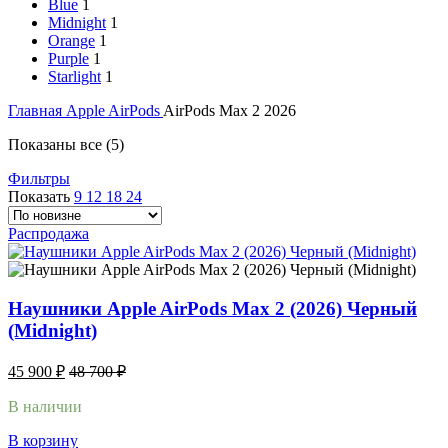
Blue
1
Midnight
1
Orange
1
Purple
1
Starlight
1
Главная
Apple AirPods
AirPods Max 2 2026
Показаны все (5)
Фильтры
Показать
9
12
18
24
Распродажа
Наушники Apple AirPods Max 2 (2026) Черный
(Midnight)
45 900
₽
48 700
₽
В наличии
В корзину