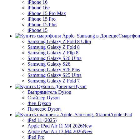
iPhone 16
iPhone 16e
iPhone 15 Pro Max
iPhone 15 Pro
iPhone 15 Plus
iPhone 15
Смартфон
Samsung Galaxy Z Fold 8 Ultra
Samsung Galaxy Z Fold 8
Samsung Galaxy Z Flip 8
Samsung Galaxy S26 Ultra
Samsung Galaxy S26
Samsung Galaxy S26 Plus
Samsung Galaxy S25 Ultra
Samsung Galaxy Z Fold 7
Dyson
Выпрямитель Dyson
Стайлер Dyson
Фен Dyson
Пылесос Dyson
Apple iPad
iPad 11 (2025)
Apple iPad Air 11 M4 2026
New
Apple iPad Air 13 M4 2026
New
iPad Pro