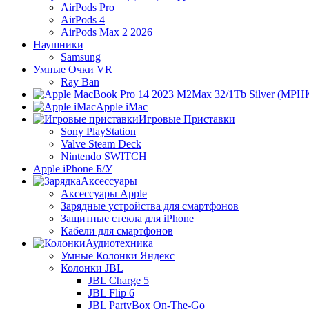
AirPods Pro
AirPods 4
AirPods Max 2 2026
Наушники
Samsung
Умные Очки VR
Ray Ban
Apple iMac
Игровые Приставки
Sony PlayStation
Valve Steam Deck
Nintendo SWITCH
Apple iPhone Б/У
Аксессуары
Аксессуары Apple
Зарядные устройства для смартфонов
Защитные стекла для iPhone
Кабели для смартфонов
Аудиотехника
Умные Колонки Яндекс
Колонки JBL
JBL Charge 5
JBL Flip 6
JBL PartyBox On-The-Go