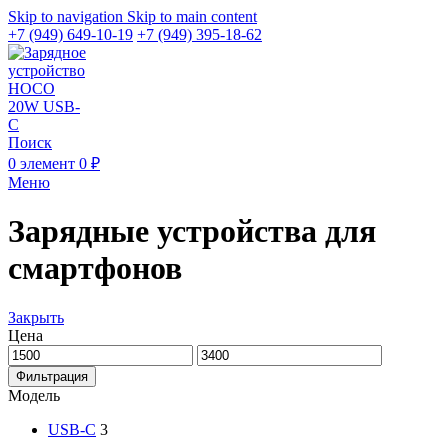
Skip to navigation
Skip to main content
+7 (949) 649-10-19
+7 (949) 395-18-62
Поиск
0
элемент
0
₽
Меню
Зарядные устройства для
смартфонов
Закрыть
Цена
Минимальная
Максимальная
цена
цена
Фильтрация
Модель
USB-C
3