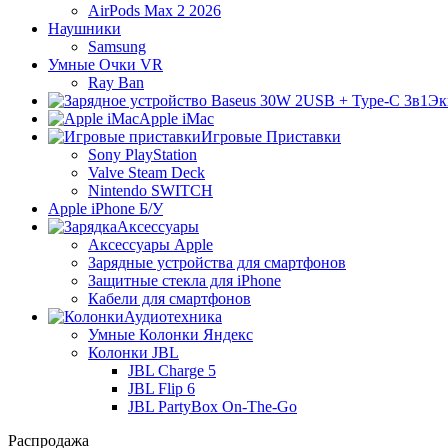
AirPods Max 2 2026
Наушники
Samsung
Умные Очки VR
Ray Ban
Эк
Apple iMac
Игровые Приставки
Sony PlayStation
Valve Steam Deck
Nintendo SWITCH
Apple iPhone Б/У
Аксессуары
Аксессуары Apple
Зарядные устройства для смартфонов
Защитные стекла для iPhone
Кабели для смартфонов
Аудиотехника
Умные Колонки Яндекс
Колонки JBL
JBL Charge 5
JBL Flip 6
JBL PartyBox On-The-Go
Распродажа