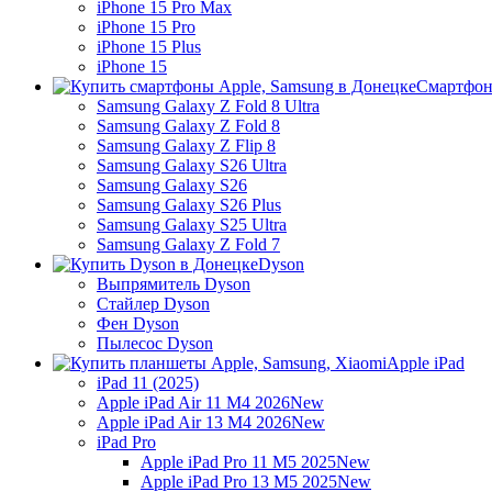
iPhone 15 Pro Max
iPhone 15 Pro
iPhone 15 Plus
iPhone 15
Смартфон
Samsung Galaxy Z Fold 8 Ultra
Samsung Galaxy Z Fold 8
Samsung Galaxy Z Flip 8
Samsung Galaxy S26 Ultra
Samsung Galaxy S26
Samsung Galaxy S26 Plus
Samsung Galaxy S25 Ultra
Samsung Galaxy Z Fold 7
Dyson
Выпрямитель Dyson
Стайлер Dyson
Фен Dyson
Пылесос Dyson
Apple iPad
iPad 11 (2025)
Apple iPad Air 11 M4 2026
New
Apple iPad Air 13 M4 2026
New
iPad Pro
Apple iPad Pro 11 M5 2025
New
Apple iPad Pro 13 M5 2025
New