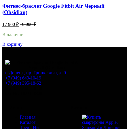
Фитнес-браслет Google Fitbit Air Черный
(Obsidian)
17 900
₽
19 000
₽
В наличии
В корзину
г. Донецк, пр. Гринкевича, д. 9
+7 (949) 649-10-19
+7 (949) 395-18-62
Пн–Пт: 9:00–18:30
Сб–Вс: 10:00–18:00
Меню
Каталог
Главная
Каталог
Трейд Ин