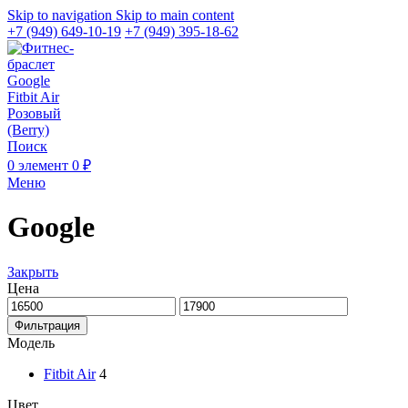
Skip to navigation
Skip to main content
+7 (949) 649-10-19
+7 (949) 395-18-62
Поиск
0
элемент
0
₽
Меню
Google
Закрыть
Цена
Фильтрация
Модель
Fitbit Air
4
Цвет