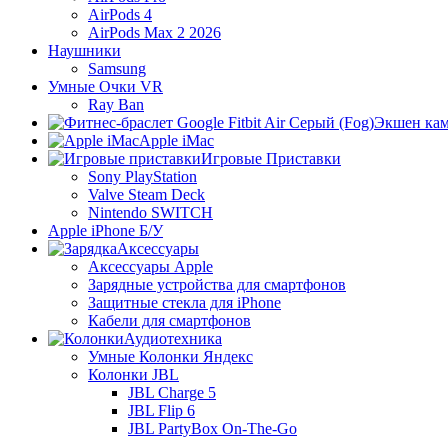
AirPods 4
AirPods Max 2 2026
Наушники
Samsung
Умные Очки VR
Ray Ban
Экшен ка
Apple iMac
Игровые Приставки
Sony PlayStation
Valve Steam Deck
Nintendo SWITCH
Apple iPhone Б/У
Аксессуары
Аксессуары Apple
Зарядные устройства для смартфонов
Защитные стекла для iPhone
Кабели для смартфонов
Аудиотехника
Умные Колонки Яндекс
Колонки JBL
JBL Charge 5
JBL Flip 6
JBL PartyBox On-The-Go