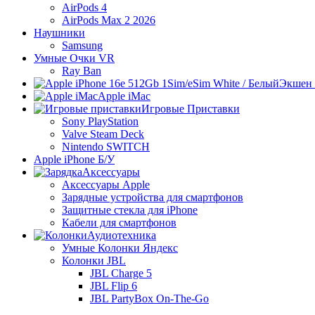
AirPods 4
AirPods Max 2 2026
Наушники
Samsung
Умные Очки VR
Ray Ban
Экшен 
Apple iMac
Игровые Приставки
Sony PlayStation
Valve Steam Deck
Nintendo SWITCH
Apple iPhone Б/У
Аксессуары
Аксессуары Apple
Зарядные устройства для смартфонов
Защитные стекла для iPhone
Кабели для смартфонов
Аудиотехника
Умные Колонки Яндекс
Колонки JBL
JBL Charge 5
JBL Flip 6
JBL PartyBox On-The-Go