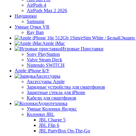
AirPods 4
AirPods Max 2 2026
Наушники
Samsung
Умные Очки VR
Ray Ban
Экшен 
Apple iMac
Игровые Приставки
Sony PlayStation
Valve Steam Deck
Nintendo SWITCH
Apple iPhone Б/У
Аксессуары
Аксессуары Apple
Зарядные устройства для смартфонов
Защитные стекла для iPhone
Кабели для смартфонов
Аудиотехника
Умные Колонки Яндекс
Колонки JBL
JBL Charge 5
JBL Flip 6
JBL PartyBox On-The-Go