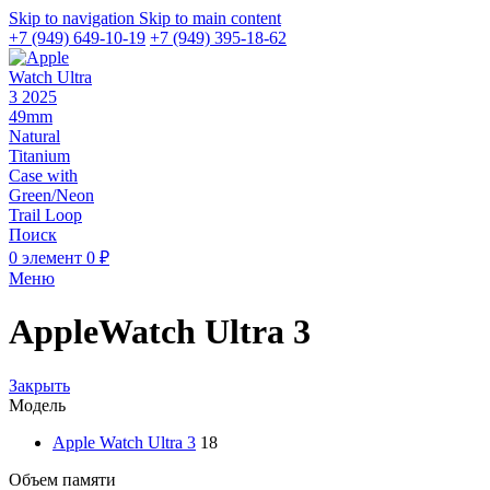
Skip to navigation
Skip to main content
+7 (949) 649-10-19
+7 (949) 395-18-62
Поиск
0
элемент
0
₽
Меню
AppleWatch Ultra 3
Закрыть
Модель
Apple Watch Ultra 3
18
Объем памяти