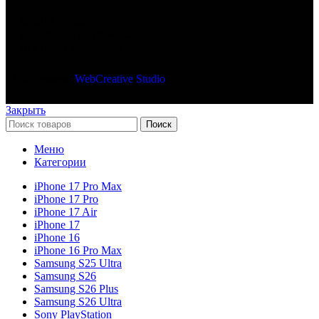
© 2018 — 2026
С любовью из Донецка
Все права защищены
Сайт создан
WebCreative Studio
Закрыть
Поиск
Меню
Категории
iPhone 17 Pro Max
iPhone 17 Pro
iPhone 17 Air
iPhone 17
iPhone 16
iPhone 16 Pro Max
Samsung S25 Ultra
Samsung S26
Samsung S26 Plus
Samsung S26 Ultra
Sony PlayStation