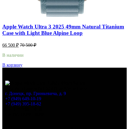
Apple Watch Ultra 3 2025 49mm Natural Titanium
Case with Light Blue Alpine Loop
66 500
₽
70 500
₽
В наличии
В корзину
г. Донецк, пр. Гринкевича, д. 9
+7 (949) 649-10-19
+7 (949) 395-18-62
Пн–Пт: 9:00–18:30
Сб–Вс: 10:00–18:00
Меню
Каталог