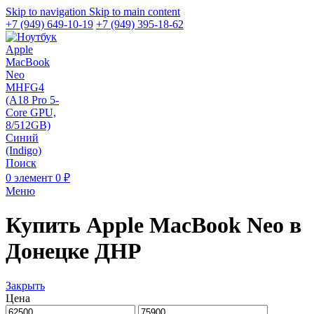
Skip to navigation
Skip to main content
+7 (949) 649-10-19
+7 (949) 395-18-62
Поиск
0
элемент
0
₽
Меню
Купить Apple MacBook Neo в
Донецке ДНР
Закрыть
Цена
Минимальная
Максимальная