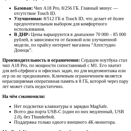
Базовая:
Чип A18 Pro, 8/256 ГБ. Главный минус —
отсутствие Touch ID.
Улучшенная:
8/512 ГБ и Touch ID, что делает её более
предпочтительным выбором для комфортного
использования.
В ДНР:
Цены варьируются в диапазоне 70 000 – 85 000
рублей, в зависимости от базовой или улучшенной
модели, по прайсу интернет магазина “Аппстудио
Донецк”.
Производительность и ограничения:
Сердцем ноутбука стал
чип A18 Pro, по мощности сопоставимый с M1. Его хватит
для веб-сёрфинга и офисных задач, но для видеомонтажа или
игр он не предназначен. Ключевым ограничением является
нерасширяемая оперативная память в 8 ГБ, которой через пару
лет может стать недостаточно.
На чём сэкономили:
Нет подсветки клавиатуры и зарядки MagSafe.
Всего два порта USB-C (один из них медленный, USB
2.0), без Thunderbolt.
Поддержка только одного внешнего 4K-монитора.