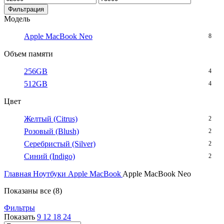
цена
цена
Фильтрация
Модель
Apple MacBook Neo
8
Объем памяти
256GB
4
512GB
4
Цвет
Желтый (Citrus)
2
Розовый (Blush)
2
Серебристый (Silver)
2
Синий (Indigo)
2
Главная
Ноутбуки
Apple MacBook
Apple MacBook Neo
Сортировка:
Показаны все (8)
самые
Фильтры
недавние
Показать
9
12
18
24