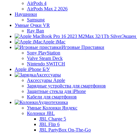
AirPods 4
AirPods Max 2 2026
Наушники
Samsung
Умные Очки VR
Ray Ban
Экшен
Apple iMac
Игровые Приставки
Sony PlayStation
Valve Steam Deck
Nintendo SWITCH
Apple iPhone Б/У
Аксессуары
Аксессуары Apple
Зарядные устройства для смартфонов
Защитные стекла для iPhone
Кабели для смартфонов
Аудиотехника
Умные Колонки Яндекс
Колонки JBL
JBL Charge 5
JBL Flip 6
JBL PartyBox On-The-Go