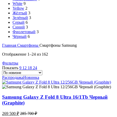
White
9
Yellow
2
Жёлтый
3
Зелёный
3
Серый
6
Синий
3
Фиолетовый
3
Чёрный
6
Главная
Смартфоны
Смартфоны Samsung
Сортировка:
Отображение 1–24 из 162
самые
Фильтры
недавние
Показать
9
12
18
24
Распродажа
Новинка
Samsung Galaxy Z Fold 8 Ultra 16/1Tb Черный
(Graphite)
269 500
₽
285 700
₽