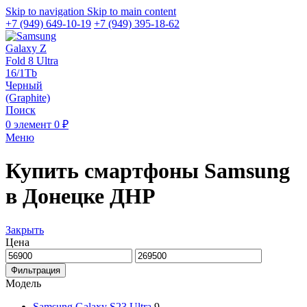
Skip to navigation
Skip to main content
+7 (949) 649-10-19
+7 (949) 395-18-62
Поиск
0
элемент
0
₽
Меню
Купить смартфоны Samsung
в Донецке ДНР
Закрыть
Цена
Минимальная
Максимальная
цена
цена
Фильтрация
Модель
Samsung Galaxy S23 Ultra
9