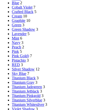
Blue
2
Cobalt Violet
7
Crafted Black
5
Cream
10
Graphite
10
Green
3
Green Shadow
3
Lavender
5
Mint
6
Navy
3
Peach
2
Pink
5
Pink Gold)
7
Pistachio
3
RED
3
Silver Shadow
12
Sky Blue
7
Titanium Black
3
Titanium Gray
3
Titanium Jadegreen
3
Titanium Jetblack
3
Titanium Pinkgold
3
Titanium Silverblue
3
Titanium Whitesilver
3
Violet Shadow
3