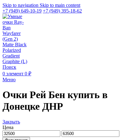
Skip to navigation
Skip to main content
+7 (949) 649-10-19
+7 (949) 395-18-62
Поиск
0
элемент
0
₽
Меню
Очки Рей Бен купить в
Донецке ДНР
Закрыть
Цена