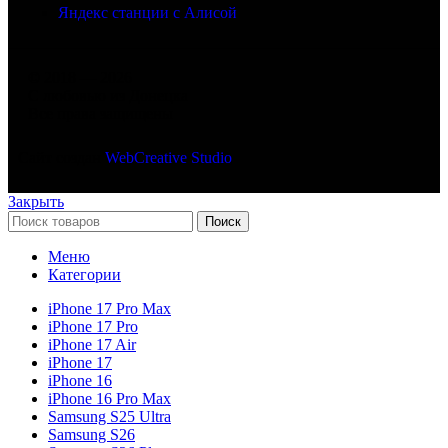
Яндекс станции с Алисой
© 2018 — 2026
С любовью из Донецка
Все права защищены
Сайт создан
WebCreative Studio
Закрыть
Поиск
Меню
Категории
iPhone 17 Pro Max
iPhone 17 Pro
iPhone 17 Air
iPhone 17
iPhone 16
iPhone 16 Pro Max
Samsung S25 Ultra
Samsung S26