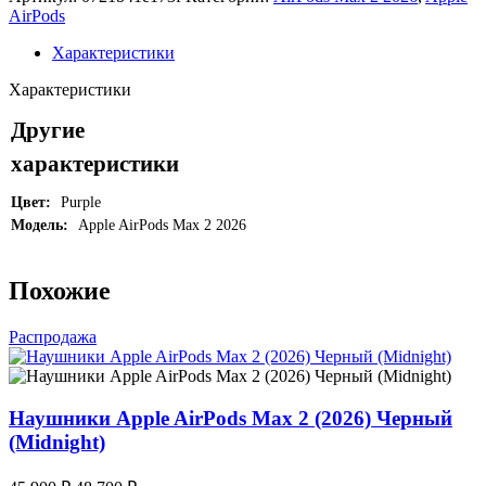
Apple
AirPods
AirPods
Max
Характеристики
2
(2026)
Характеристики
Фиолетовый
(Purple)
Другие
характеристики
Цвет:
Purple
Модель:
Apple AirPods Max 2 2026
Похожие
Распродажа
Наушники Apple AirPods Max 2 (2026) Черный
(Midnight)