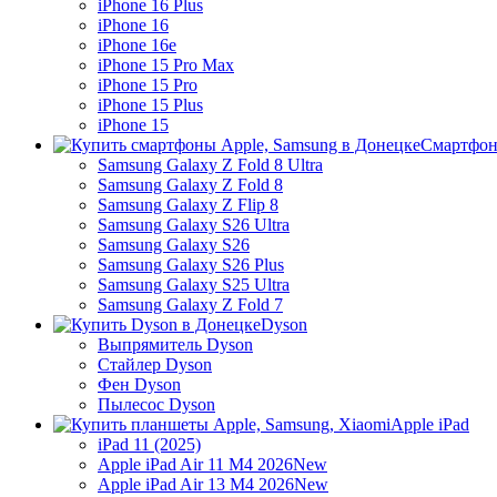
iPhone 16 Plus
iPhone 16
iPhone 16e
iPhone 15 Pro Max
iPhone 15 Pro
iPhone 15 Plus
iPhone 15
Смартфон
Samsung Galaxy Z Fold 8 Ultra
Samsung Galaxy Z Fold 8
Samsung Galaxy Z Flip 8
Samsung Galaxy S26 Ultra
Samsung Galaxy S26
Samsung Galaxy S26 Plus
Samsung Galaxy S25 Ultra
Samsung Galaxy Z Fold 7
Dyson
Выпрямитель Dyson
Стайлер Dyson
Фен Dyson
Пылесос Dyson
Apple iPad
iPad 11 (2025)
Apple iPad Air 11 M4 2026
New
Apple iPad Air 13 M4 2026
New