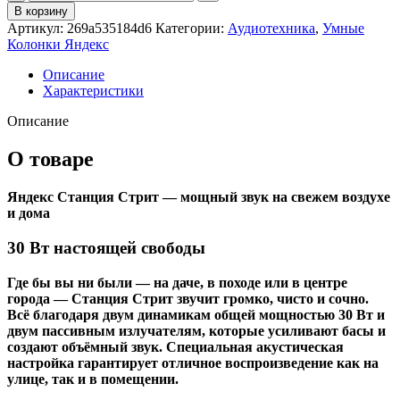
товара
В корзину
Умная
Артикул:
269a535184d6
Категории:
Аудиотехника
,
Умные
портативная
Колонки Яндекс
колонка
Яндекс
Описание
Станция
Характеристики
Стрит
Зеленая
Описание
О товаре
Яндекс Станция Стрит — мощный звук на свежем воздухе
и дома
30 Вт настоящей свободы
Где бы вы ни были — на даче, в походе или в центре
города — Станция Стрит звучит громко, чисто и сочно.
Всё благодаря двум динамикам общей мощностью 30 Вт и
двум пассивным излучателям, которые усиливают басы и
создают объёмный звук. Специальная акустическая
настройка гарантирует отличное воспроизведение как на
улице, так и в помещении.