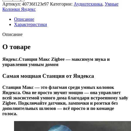
Умная
Артикул:
40736f123e97
Категории:
Аудиотехника
,
Умные
колонка
Колонки Яндекс
Яндекс
Станция
Описание
Макс
Характеристики
с
Zigbee
Описание
Черный
О товаре
Яндекс.Станция Макс Zigbee — максимум звука и
управления умным домом
Самая мощная Станция от Яндекса
Станция Макс — это флагман среди умных колонок
Яндекса. Она не просто звучит мощно — она управляет
всей экосистемой умного дома благодаря встроенному хабу
Zigbee. Подключайте датчики, лампочки и розетки без
дополнительных шлюзов — всё просто и по команде
голоса.