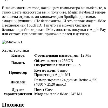
В зависимости от того, какой цвет компьютера вы выберите, в
таком цвете аксессуары вы и получите. Magic Keyboard теперь
оснащена отдельными кнопками для Spotlight, диктовки,
эмодзи и функции «Не беспокоить». И это первая модель iMac
с технологией Touch ID. Так что вы можете быстро и
безопасно разблокировать iMac, оплатить покупки с Apple Pay
или скачать приложение, приложив палец к датчику.
Характеристики
Камера
Фронтальная камера, мп:
12,Мп
Объем памяти:
256GB
Память
Оперативная память:
8 Гб
Кол-во ядер:
8 ядер
Процессор
Процессор:
Apple M1
Размер экрана:
24 дюйма Retina 4,5К
Дисплей
(4880 × 2520 пикс.)
Другие
Цвет:
Green
характеристики
Модель:
Apple iMac "24" M1
Похожие