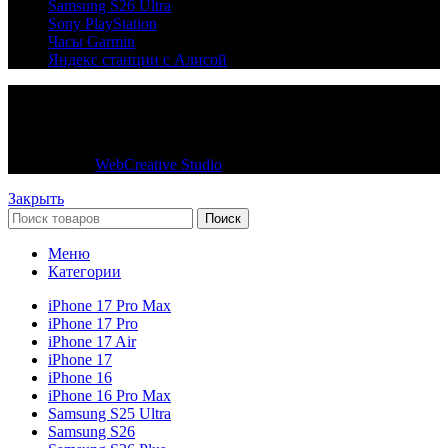
Samsung S26 Ultra
Sony PlayStation
Часы Garmin
Яндекс станции с Алисой
© 2018 — 2026
С любовью из Донецка
Все права защищены
Сайт создан
WebCreative Studio
Закрыть
Поиск
Меню
Категории
iPhone 17 Pro Max
iPhone 17 Pro
iPhone 17 Air
iPhone 17
iPhone 16
iPhone 16 Pro Max
Samsung S25 Ultra
Samsung S26