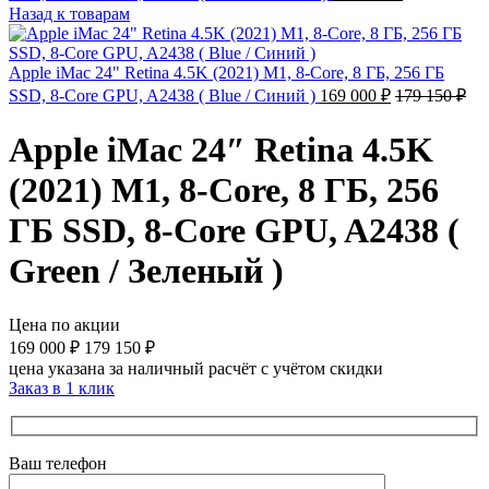
Назад к товарам
Apple iMac 24" Retina 4.5K (2021) M1, 8-Core, 8 ГБ, 256 ГБ
SSD, 8-Core GPU, A2438 ( Blue / Синий )
169 000
₽
179 150
₽
Apple iMac 24″ Retina 4.5K
(2021) M1, 8-Core, 8 ГБ, 256
ГБ SSD, 8-Core GPU, A2438 (
Green / Зеленый )
Цена по акции
169 000
₽
179 150
₽
цена указана за наличный расчёт с учётом скидки
Заказ в 1 клик
Ваш телефон