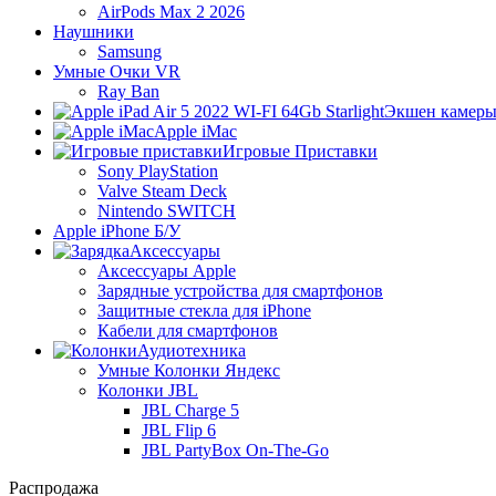
AirPods Max 2 2026
Наушники
Samsung
Умные Очки VR
Ray Ban
Экшен камер
Apple iMac
Игровые Приставки
Sony PlayStation
Valve Steam Deck
Nintendo SWITCH
Apple iPhone Б/У
Аксессуары
Аксессуары Apple
Зарядные устройства для смартфонов
Защитные стекла для iPhone
Кабели для смартфонов
Аудиотехника
Умные Колонки Яндекс
Колонки JBL
JBL Charge 5
JBL Flip 6
JBL PartyBox On-The-Go
Распродажа