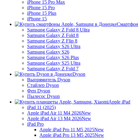
iPhone 15 Pro Max
iPhone 15 Pro
iPhone 15 Plus
iPhone 15
Смартфон
Samsung Galaxy Z Fold 8 Ultra
Samsung Galaxy Z Fold 8
Samsung Galaxy Z Flip 8
Samsung Galaxy S26 Ultra
Samsung Galaxy S26
Samsung Galaxy S26 Plus
Samsung Galaxy S25 Ultra
Samsung Galaxy Z Fold 7
Dyson
Выпрямитель Dyson
Стайлер Dyson
Фен Dyson
Пылесос Dyson
Apple iPad
iPad 11 (2025)
Apple iPad Air 11 M4 2026
New
Apple iPad Air 13 M4 2026
New
iPad Pro
Apple iPad Pro 11 M5 2025
New
Apple iPad Pro 13 M5 2025
New