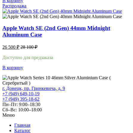
В корзину
Распродажа
Apple Watch SE (2nd Gen) 44mm Midnight
Aluminum Case
26 500
₽
28 100
₽
Доступно для предзаказа
В корзину
г. Донецк, пр. Гринкевича, д. 9
+7 (949) 649-10-19
+7 (949) 395-18-62
Пн–Пт: 9:00–18:30
Сб–Вс: 10:00–18:00
Меню
Главная
Каталог