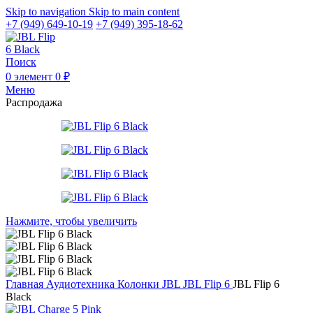
Skip to navigation
Skip to main content
+7 (949) 649-10-19
+7 (949) 395-18-62
Поиск
0
элемент
0
₽
Меню
Распродажа
Нажмите, чтобы увеличить
Главная
Аудиотехника
Колонки JBL
JBL Flip 6
JBL Flip 6
Black