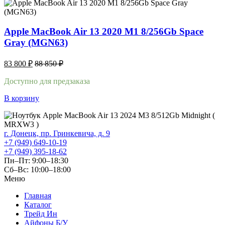
Apple MacBook Air 13 2020 M1 8/256Gb Space
Gray (MGN63)
83 800
₽
88 850
₽
Доступно для предзаказа
В корзину
г. Донецк, пр. Гринкевича, д. 9
+7 (949) 649-10-19
+7 (949) 395-18-62
Пн–Пт: 9:00–18:30
Сб–Вс: 10:00–18:00
Меню
Главная
Каталог
Трейд Ин
Айфоны Б/У