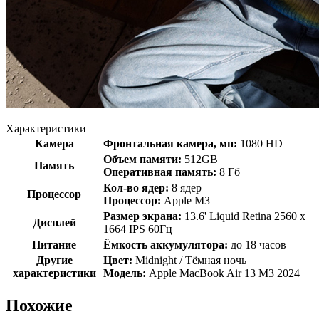
Характеристики
Камера
Фронтальная камера, мп:
1080 HD
Объем памяти:
512GB
Память
Оперативная память:
8 Гб
Кол-во ядер:
8 ядер
Процессор
Процессор:
Apple M3
Размер экрана:
13.6' Liquid Retina 2560 x
Дисплей
1664 IPS 60Гц
Питание
Ёмкость аккумулятора:
до 18 часов
Другие
Цвет:
Midnight / Тёмная ночь
характеристики
Модель:
Apple MacBook Air 13 M3 2024
Похожие