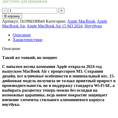
Доступно для предзаказа
Количество
товара
В корзину
Ноутбук
Артикул:
1b199d180be6
Категории:
Apple MacBook
,
Apple
Apple
MacBook Air
,
Apple MacBook Air 15 M3 2024
,
Ноутбуки
MacBook
Air
Описание
15
Характеристики
2024
M3
Описание
16/512Gb
Space
Такой же тонкий, но мощнее
Gray
С началом весны компания Apple открыла 2024 год
(MXD13)
выпуском MacBook Air с процессором M3. Сохранив
дизайн, все ключевые особенности и минимальный вес, 15-
дюймовая модель получила не только приятный прирост в
производительности, но и поддержку стандарта Wi-Fi 6E, а
выбирать расцветку теперь можно без оглядки на
возможные царапины, ведь новое покрытие защищает
внешние элементы стильного алюминиевого корпуса
ноутбука.