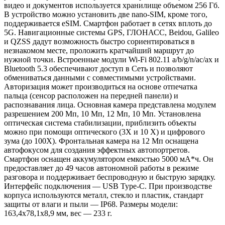
видео и документов используется хранилище объемом 256 Гб.
В устройство можно установить две nano-SIM, кроме того,
поддерживается eSIM. Смартфон работает в сетях вплоть до
5G. Навигационные системы GPS, ГЛОНАСС, Beidou, Galileo
и QZSS дадут возможность быстро сориентироваться в
незнакомом месте, проложить кратчайший маршрут до
нужной точки. Встроенные модули Wi-Fi 802.11 a/b/g/n/ac/ax и
Bluetooth 5.3 обеспечивают доступ в Сеть и позволяют
обмениваться данными с совместимыми устройствами.
Авторизация может производиться на основе отпечатка
пальца (сенсор расположен на передней панели) и
распознавания лица. Основная камера представлена модулем
разрешением 200 Мп, 10 Мп, 12 Мп, 10 Мп. Установлена
оптическая система стабилизации, приблизить объекты
можно при помощи оптического (3Х и 10 Х) и цифрового
зума (до 100Х). Фронтальная камера на 12 Мп оснащена
автофокусом для создания эффектных автопортретов.
Смартфон оснащен аккумулятором емкостью 5000 мА*ч. Он
предоставляет до 49 часов автономной работы в режиме
разговора и поддерживает беспроводную и быструю зарядку.
Интерфейс подключения — USB Type-C. При производстве
корпуса используются металл, стекло и пластик, стандарт
защиты от влаги и пыли — IP68. Размеры модели:
163,4х78,1х8,9 мм, вес — 233 г.