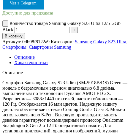
Чат в Telegram
Доступно для предзаказа
Количество товара Samsung Galaxy S23 Ultra 12/512Gb
Black
В корзину
Артикул:
0db98f8122a9
Категории:
Samsung Galaxy S23 Ultra
,
Смартфоны
,
Смартфоны Samsung
Описание
Характеристики
Описание
Смартфон Samsung Galaxy S23 Ultra (SM-S918B/DS) Green —
модель с безрамочным экраном диагональю 6,8 дюйма,
выполненным по технологии Dynamic AMOLED 2X.
Разрешение— 3088×1440 пикселей, частота обновления —
120 Гц. Отображается 16 млн цветов. Надежную защиту
дисплея обеспечивает стекло Corning Gorilla Glass 8. Можно
использовать перо S-Pen. Высокую производительность
девайса гарантируют восьмиядерный процессор Qualcomm
Snapdragon 8 Gen 2 и 12 Гб оперативной памяти. Для
установки приложений, хранения изображений, музыки