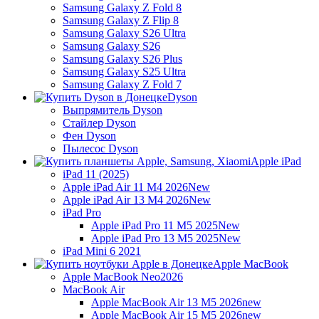
Samsung Galaxy Z Fold 8
Samsung Galaxy Z Flip 8
Samsung Galaxy S26 Ultra
Samsung Galaxy S26
Samsung Galaxy S26 Plus
Samsung Galaxy S25 Ultra
Samsung Galaxy Z Fold 7
Dyson
Выпрямитель Dyson
Стайлер Dyson
Фен Dyson
Пылесос Dyson
Apple iPad
iPad 11 (2025)
Apple iPad Air 11 M4 2026
New
Apple iPad Air 13 M4 2026
New
iPad Pro
Apple iPad Pro 11 M5 2025
New
Apple iPad Pro 13 M5 2025
New
iPad Mini 6 2021
Apple MacBook
Apple MacBook Neo
2026
MacBook Air
Apple MacBook Air 13 M5 2026
new
Apple MacBook Air 15 M5 2026
new