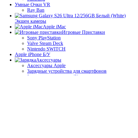
Умные Очки VR
Ray Ban
Экшен камеры
Apple iMac
Игровые Приставки
Sony PlayStation
Valve Steam Deck
Nintendo SWITCH
Apple iPhone Б/У
Аксессуары
Аксессуары Apple
Зарядные устройства для смартфонов
Защитные стекла для iPhone
Кабели для смартфонов
Аудиотехника
Умные Колонки Яндекс
Колонки JBL
JBL Charge 5
JBL Flip 6
JBL PartyBox On-The-Go
Корзина
Закрыть
Главная