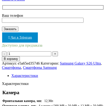
Ваш телефон
Чат в Telegram
Доступно для предзаказа
Количество
товара
В корзину
Samsung
Артикул:
e5a65ed35746
Категории:
Samsung Galaxy S26 Ultra
,
Galaxy
Смартфоны
,
Смартфоны Samsung
S26
Ultra
Характеристики
12/512GB
Розовый
Характеристики
(Pink
Gold)
Камера
Фронтальная камера, мп:
12,Мп
Основная камера, мп:
4 камеры (200 MP + 50 MP + 12 MP + 50 MP)