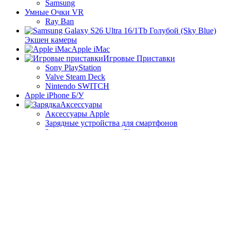
Samsung
Умные Очки VR
Ray Ban
Экшен камеры
Apple iMac
Игровые Приставки
Sony PlayStation
Valve Steam Deck
Nintendo SWITCH
Apple iPhone Б/У
Аксессуары
Аксессуары Apple
Зарядные устройства для смартфонов
Защитные стекла для iPhone
Кабели для смартфонов
Аудиотехника
Умные Колонки Яндекс
Колонки JBL
JBL Charge 5
JBL Flip 6
JBL PartyBox On-The-Go
Корзина
Закрыть