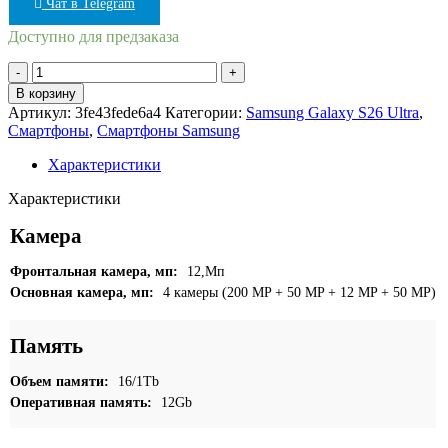
Чат в Telegram
Доступно для предзаказа
Количество
товара
В корзину
Samsung
Артикул:
3fe43fede6a4
Категории:
Samsung Galaxy S26 Ultra
,
Galaxy
Смартфоны
,
Смартфоны Samsung
S26
Ultra
Характеристики
16/1Tb
Голубой
Характеристики
(Sky
Blue)
Камера
Фронтальная камера, мп:
12,Мп
Основная камера, мп:
4 камеры (200 MP + 50 MP + 12 MP + 50 MP)
Память
Объем памяти:
16/1Tb
Оперативная память:
12Gb