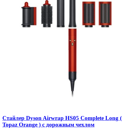
Стайлер Dyson Airwrap HS05 Complete Long (
Topaz Orange ) c дорожным чехлом