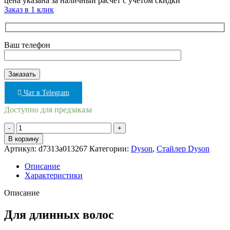
цена указана за наличный расчёт с учётом скидки
Заказ в 1 клик
Ваш телефон
Чат в Telegram
Доступно для предзаказа
Количество
товара
В корзину
Стайлер
Артикул:
d7313a013267
Категории:
Dyson
,
Стайлер Dyson
Dyson
Airwrap
Описание
HS05
Характеристики
Complete
Long
Описание
(
Nickel
Для длинных волос
Copper
)