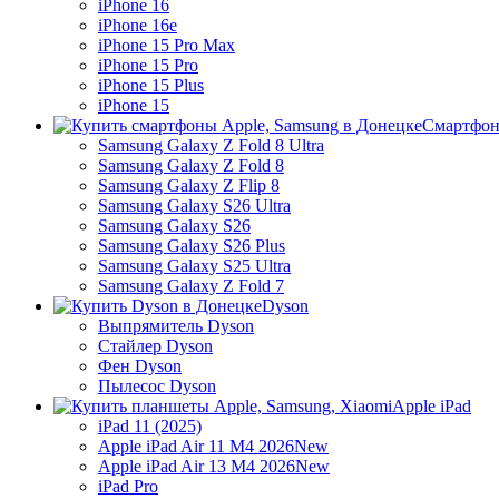
iPhone 16
iPhone 16e
iPhone 15 Pro Max
iPhone 15 Pro
iPhone 15 Plus
iPhone 15
Смартфон
Samsung Galaxy Z Fold 8 Ultra
Samsung Galaxy Z Fold 8
Samsung Galaxy Z Flip 8
Samsung Galaxy S26 Ultra
Samsung Galaxy S26
Samsung Galaxy S26 Plus
Samsung Galaxy S25 Ultra
Samsung Galaxy Z Fold 7
Dyson
Выпрямитель Dyson
Стайлер Dyson
Фен Dyson
Пылесос Dyson
Apple iPad
iPad 11 (2025)
Apple iPad Air 11 M4 2026
New
Apple iPad Air 13 M4 2026
New
iPad Pro