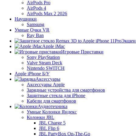
AirPods Pro
AirPods 4
AirPods Max 2 2026
Наушники
Samsung
Умные Очки VR
Ray Ban
Экшен
Apple iMac
Игровые Приставки
Sony PlayStation
Valve Steam Deck
Nintendo SWITCH
Apple iPhone Б/У
Аксессуары
Аксессуары Apple
Зарядные устройства для смартфонов
Защитные стекла для iPhone
Кабели для смартфонов
Аудиотехника
Умные Колонки Яндекс
Колонки JBL
JBL Charge 5
JBL Flip 6
JBL PartyBox On-The-Go