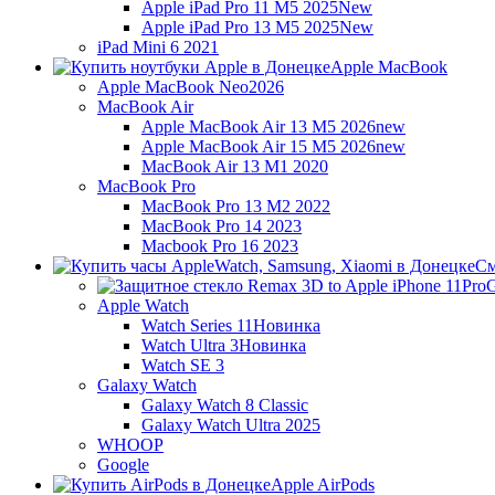
Apple iPad Pro 11 M5 2025
New
Apple iPad Pro 13 M5 2025
New
iPad Mini 6 2021
Apple MacBook
Apple MacBook Neo
2026
MacBook Air
Apple MacBook Air 13 M5 2026
new
Apple MacBook Air 15 M5 2026
new
MacBook Air 13 M1 2020
MacBook Pro
MacBook Pro 13 M2 2022
MacBook Pro 14 2023
Macbook Pro 16 2023
См
G
Apple Watch
Watch Series 11
Новинка
Watch Ultra 3
Новинка
Watch SE 3
Galaxy Watch
Galaxy Watch 8 Classic
Galaxy Watch Ultra 2025
WHOOP
Google
Apple AirPods