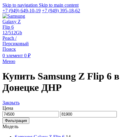
Skip to navigation
Skip to main content
+7 (949) 649-10-19
+7 (949) 395-18-62
Поиск
0
элемент
0
₽
Меню
Купить Samsung Z Flip 6 в
Донецке ДНР
Закрыть
Цена
Фильтрация
Модель
Samsung Galaxy Z Flip 6
14