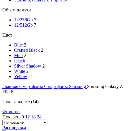
Объем памяти
12/256Gb
7
12/512Gb
7
Цвет
Blue
2
Crafted Black
2
Mint
2
Peach
2
Silver Shadow
2
White
2
Yellow
2
Главная
Смартфоны
Смартфоны Samsung
Samsung Galaxy Z
Flip 6
Показаны все (14)
Фильтры
Показать
9
12
18
24
Распродажа