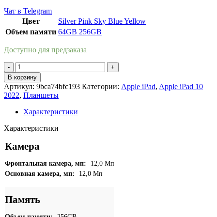
Чат в Telegram
Цвет
Silver
Pink
Sky Blue
Yellow
Объем памяти
64GB
256GB
Доступно для предзаказа
Количество
товара
В корзину
Apple
Артикул:
9bca74bfc193
Категории:
Apple iPad
,
Apple iPad 10
iPad
2022
,
Планшеты
10
2022
Характеристики
WI-
FI
Характеристики
256Gb
Silver
Камера
Фронтальная камера, мп:
12,0 Мп
Основная камера, мп:
12,0 Мп
Память
Объем памяти:
256GB