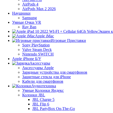
AirPods 4
AirPods Max 2 2026
Наушники
Samsung
Умные Очки VR
Ray Ban
Экшен 
Apple iMac
Игровые Приставки
Sony PlayStation
Valve Steam Deck
Nintendo SWITCH
Apple iPhone Б/У
Аксессуары
Аксессуары Apple
Зарядные устройства для смартфонов
Защитные стекла для iPhone
Кабели для смартфонов
Аудиотехника
Умные Колонки Яндекс
Колонки JBL
JBL Charge 5
JBL Flip 6
JBL PartyBox On-The-Go