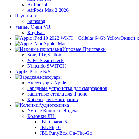
AirPods 4
AirPods Max 2 2026
Наушники
Samsung
Умные Очки VR
Ray Ban
Экшен 
Apple iMac
Игровые Приставки
Sony PlayStation
Valve Steam Deck
Nintendo SWITCH
Apple iPhone Б/У
Аксессуары
Аксессуары Apple
Зарядные устройства для смартфонов
Защитные стекла для iPhone
Кабели для смартфонов
Аудиотехника
Умные Колонки Яндекс
Колонки JBL
JBL Charge 5
JBL Flip 6
JBL PartyBox On-The-Go