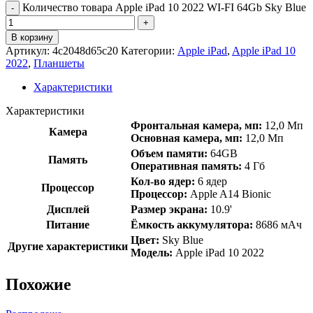
Количество товара Apple iPad 10 2022 WI-FI 64Gb Sky Blue
В корзину
Артикул:
4c2048d65c20
Категории:
Apple iPad
,
Apple iPad 10
2022
,
Планшеты
Характеристики
Характеристики
Фронтальная камера, мп:
12,0 Мп
Камера
Основная камера, мп:
12,0 Мп
Объем памяти:
64GB
Память
Оперативная память:
4 Гб
Кол-во ядер:
6 ядер
Процессор
Процессор:
Apple A14 Bionic
Дисплей
Размер экрана:
10.9'
Питание
Ёмкость аккумулятора:
8686 мАч
Цвет:
Sky Blue
Другие характеристики
Модель:
Apple iPad 10 2022
Похожие