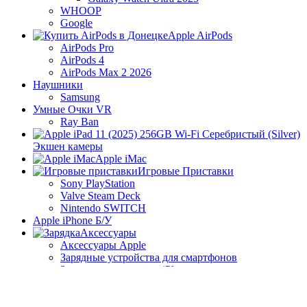
WHOOP
Google
Apple AirPods
AirPods Pro
AirPods 4
AirPods Max 2 2026
Наушники
Samsung
Умные Очки VR
Ray Ban
Экшен камеры
Apple iMac
Игровые Приставки
Sony PlayStation
Valve Steam Deck
Nintendo SWITCH
Apple iPhone Б/У
Аксессуары
Аксессуары Apple
Зарядные устройства для смартфонов
Защитные стекла для iPhone
Кабели для смартфонов
Аудиотехника
Умные Колонки Яндекс