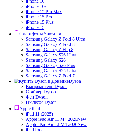
iPhone 16
iPhone 16e
iPhone 15 Pro Max
iPhone 15 Pro
iPhone 15 Plus
iPhone 15
Смартфоны Samsung
Samsung Galaxy Z Fold 8 Ultra
Samsung Galaxy Z Fold 8
Samsung Galaxy Z Flip 8
Samsung Galaxy S26 Ultra
Samsung Galaxy S26
Samsung Galaxy S26 Plus
Samsung Galaxy S25 Ultra
Samsung Galaxy Z Fold 7
Dyson
Выпрямитель Dyson
Стайлер Dyson
Фен Dyson
Пылесос Dyson
Apple iPad
iPad 11 (2025)
Apple iPad Air 11 M4 2026
New
Apple iPad Air 13 M4 2026
New
iPad Pro