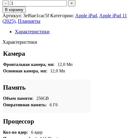
Количество
товара
В корзину
Apple
Артикул:
3ef6ae1cac5f
Категории:
Apple iPad
,
Apple iPad 11
iPad
(2025)
,
Планшеты
11
(2025)
Характеристики
256GB
Wi-
Характеристики
Fi
Серебристый
Камера
(Silver)
Фронтальная камера, мп:
12,0 Мп
Основная камера, мп:
12,0 Мп
Память
Объем памяти:
256GB
Оперативная память:
6 Гб
Процессор
Кол-во ядер:
6 ядер