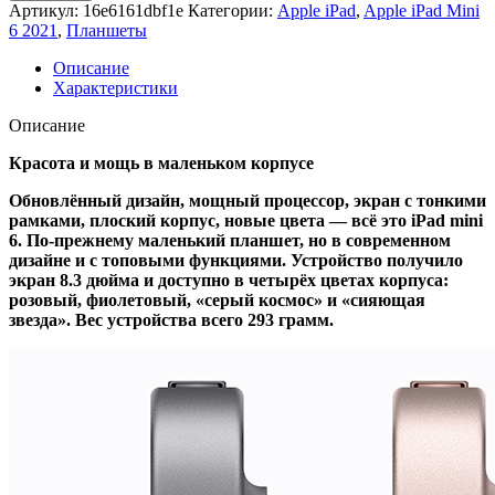
Apple
Артикул:
16e6161dbf1e
Категории:
Apple iPad
,
Apple iPad Mini
iPad
6 2021
,
Планшеты
Mini
6
Описание
2021
Характеристики
WI-
FI
Описание
64Gb
Space
Красота и мощь в маленьком корпусе
Gray
Обновлённый дизайн, мощный процессор, экран с тонкими
рамками, плоский корпус, новые цвета — всё это iPad mini
6. По-прежнему маленький планшет, но в современном
дизайне и с топовыми функциями. Устройство получило
экран 8.3 дюйма и доступно в четырёх цветах корпуса:
розовый, фиолетовый, «серый космос» и «сияющая
звезда». Вес устройства всего 293 грамм.