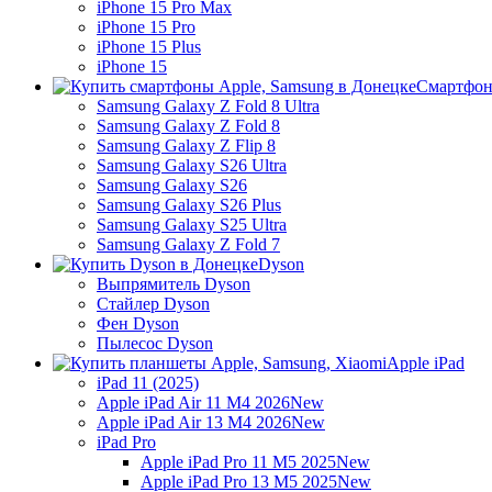
iPhone 15 Pro Max
iPhone 15 Pro
iPhone 15 Plus
iPhone 15
Смартфон
Samsung Galaxy Z Fold 8 Ultra
Samsung Galaxy Z Fold 8
Samsung Galaxy Z Flip 8
Samsung Galaxy S26 Ultra
Samsung Galaxy S26
Samsung Galaxy S26 Plus
Samsung Galaxy S25 Ultra
Samsung Galaxy Z Fold 7
Dyson
Выпрямитель Dyson
Стайлер Dyson
Фен Dyson
Пылесос Dyson
Apple iPad
iPad 11 (2025)
Apple iPad Air 11 M4 2026
New
Apple iPad Air 13 M4 2026
New
iPad Pro
Apple iPad Pro 11 M5 2025
New
Apple iPad Pro 13 M5 2025
New