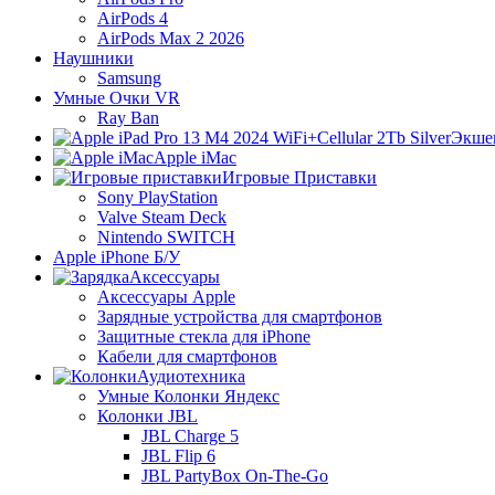
AirPods 4
AirPods Max 2 2026
Наушники
Samsung
Умные Очки VR
Ray Ban
Экше
Apple iMac
Игровые Приставки
Sony PlayStation
Valve Steam Deck
Nintendo SWITCH
Apple iPhone Б/У
Аксессуары
Аксессуары Apple
Зарядные устройства для смартфонов
Защитные стекла для iPhone
Кабели для смартфонов
Аудиотехника
Умные Колонки Яндекс
Колонки JBL
JBL Charge 5
JBL Flip 6
JBL PartyBox On-The-Go