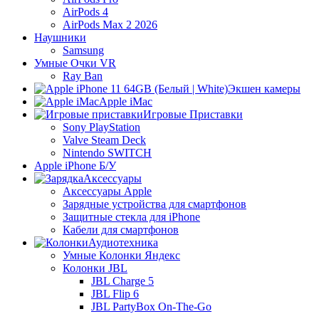
AirPods 4
AirPods Max 2 2026
Наушники
Samsung
Умные Очки VR
Ray Ban
Экшен камеры
Apple iMac
Игровые Приставки
Sony PlayStation
Valve Steam Deck
Nintendo SWITCH
Apple iPhone Б/У
Аксессуары
Аксессуары Apple
Зарядные устройства для смартфонов
Защитные стекла для iPhone
Кабели для смартфонов
Аудиотехника
Умные Колонки Яндекс
Колонки JBL
JBL Charge 5
JBL Flip 6
JBL PartyBox On-The-Go