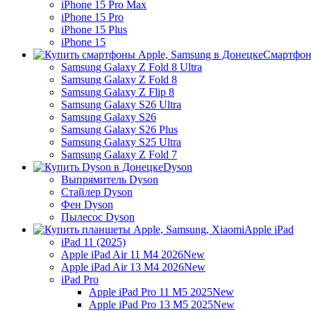
iPhone 15 Pro Max
iPhone 15 Pro
iPhone 15 Plus
iPhone 15
Смартфон
Samsung Galaxy Z Fold 8 Ultra
Samsung Galaxy Z Fold 8
Samsung Galaxy Z Flip 8
Samsung Galaxy S26 Ultra
Samsung Galaxy S26
Samsung Galaxy S26 Plus
Samsung Galaxy S25 Ultra
Samsung Galaxy Z Fold 7
Dyson
Выпрямитель Dyson
Стайлер Dyson
Фен Dyson
Пылесос Dyson
Apple iPad
iPad 11 (2025)
Apple iPad Air 11 M4 2026
New
Apple iPad Air 13 M4 2026
New
iPad Pro
Apple iPad Pro 11 M5 2025
New
Apple iPad Pro 13 M5 2025
New