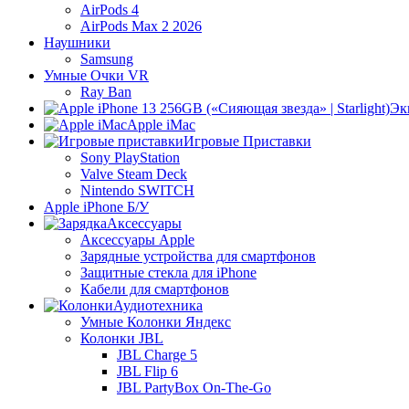
AirPods 4
AirPods Max 2 2026
Наушники
Samsung
Умные Очки VR
Ray Ban
Эк
Apple iMac
Игровые Приставки
Sony PlayStation
Valve Steam Deck
Nintendo SWITCH
Apple iPhone Б/У
Аксессуары
Аксессуары Apple
Зарядные устройства для смартфонов
Защитные стекла для iPhone
Кабели для смартфонов
Аудиотехника
Умные Колонки Яндекс
Колонки JBL
JBL Charge 5
JBL Flip 6
JBL PartyBox On-The-Go