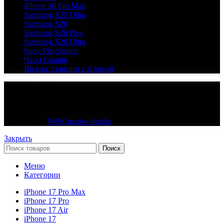
iPhone 16 Pro Max
Samsung S25 Ultra
Samsung S26
Samsung S26 Plus
Samsung S26 Ultra
Sony PlayStation
Часы Garmin
Яндекс станции с Алисой
© 2018 — 2026
С любовью из Донецка
Все права защищены
Сайт создан
WebCreative Studio
Закрыть
Поиск
Меню
Категории
iPhone 17 Pro Max
iPhone 17 Pro
iPhone 17 Air
iPhone 17