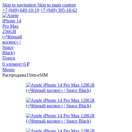
Skip to navigation
Skip to main content
+7 (949) 649-10-19
+7 (949) 395-18-62
Поиск
0
элемент
0
₽
Меню
Распродажа
1Sim-eSIM