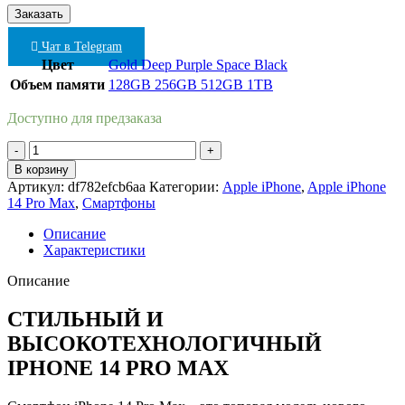
Чат в Telegram
Цвет
Gold
Deep Purple
Space Black
Объем памяти
128GB
256GB
512GB
1TB
Доступно для предзаказа
Количество
товара
В корзину
Apple
Артикул:
df782efcb6aa
Категории:
Apple iPhone
,
Apple iPhone
iPhone
14 Pro Max
,
Смартфоны
14
Pro
Описание
Max
Характеристики
256GB
(«Чёрный
Описание
космос»
|
СТИЛЬНЫЙ И
Space
ВЫСОКОТЕХНОЛОГИЧНЫЙ
Black)
IPHONE 14 PRO MAX