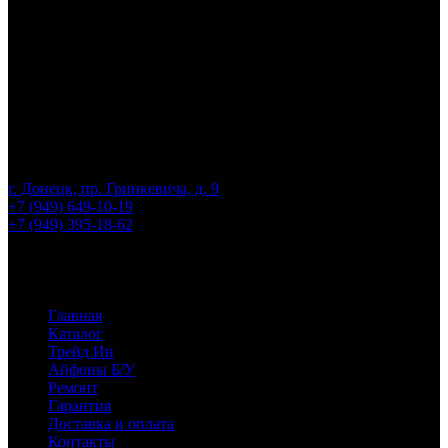
г. Донецк, пр. Гринкевича, д. 9
+7 (949) 649-10-19
+7 (949) 395-18-62
Пн–Пт: 9:00–18:30
Сб–Вс: 10:00–18:00
Меню
Главная
Каталог
Трейд Ин
Айфоны Б/У
Ремонт
Гарантия
Доставка и оплата
Контакты