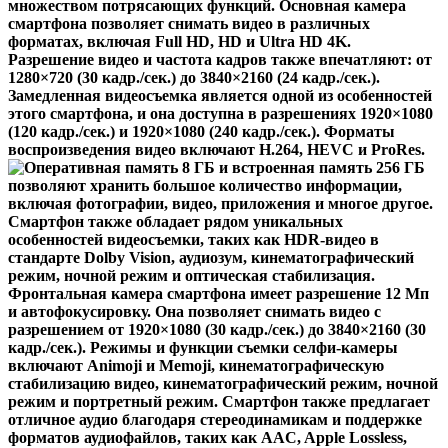
множеством потрясающих функций. Основная камера
смартфона позволяет снимать видео в различных
форматах, включая Full HD, HD и Ultra HD 4K.
Разрешение видео и частота кадров также впечатляют: от
1280×720 (30 кадр./сек.) до 3840×2160 (24 кадр./сек.).
Замедленная видеосъемка является одной из особенностей
этого смартфона, и она доступна в разрешениях 1920×1080
(120 кадр./сек.) и 1920×1080 (240 кадр./сек.). Форматы
воспроизведения видео включают H.264, HEVC и ProRes.
Смартфон также обладает рядом уникальных
особенностей видеосъемки, таких как HDR-видео в
стандарте Dolby Vision, аудиозум, кинематографический
режим, ночной режим и оптическая стабилизация.
Фронтальная камера смартфона имеет разрешение 12 Мп
и автофокусировку. Она позволяет снимать видео с
разрешением от 1920×1080 (30 кадр./сек.) до 3840×2160 (30
кадр./сек.). Режимы и функции съемки селфи-камеры
включают Animoji и Memoji, кинематографическую
стабилизацию видео, кинематографический режим, ночной
режим и портретный режим. Смартфон также предлагает
отличное аудио благодаря стереодинамикам и поддержке
форматов аудиофайлов, таких как AAC, Apple Lossless,