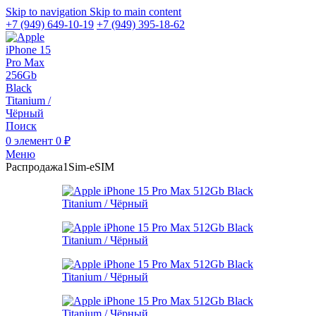
Skip to navigation
Skip to main content
+7 (949) 649-10-19
+7 (949) 395-18-62
Поиск
0
элемент
0
₽
Меню
Распродажа
1Sim-eSIM