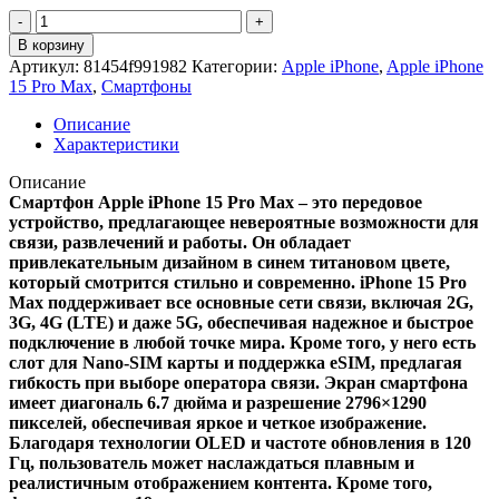
Количество
товара
В корзину
Apple
Артикул:
81454f991982
Категории:
Apple iPhone
,
Apple iPhone
iPhone
15 Pro Max
,
Смартфоны
15
Pro
Описание
Max
Характеристики
256Gb
Black
Описание
Titanium
Смартфон Apple iPhone 15 Pro Max – это передовое
/
устройство, предлагающее невероятные возможности для
Чёрный
связи, развлечений и работы. Он обладает
привлекательным дизайном в синем титановом цвете,
который смотрится стильно и современно. iPhone 15 Pro
Max поддерживает все основные сети связи, включая 2G,
3G, 4G (LTE) и даже 5G, обеспечивая надежное и быстрое
подключение в любой точке мира. Кроме того, у него есть
слот для Nano-SIM карты и поддержка eSIM, предлагая
гибкость при выборе оператора связи. Экран смартфона
имеет диагональ 6.7 дюйма и разрешение 2796×1290
пикселей, обеспечивая яркое и четкое изображение.
Благодаря технологии OLED и частоте обновления в 120
Гц, пользователь может наслаждаться плавным и
реалистичным отображением контента. Кроме того,