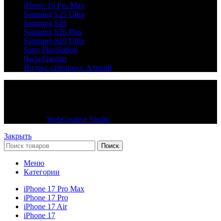
iPhone 16 Pro Max
Samsung S25 Ultra
Samsung S26
Samsung S26 Plus
Samsung S26 Ultra
Sony PlayStation
Часы Garmin
Яндекс станции с Алисой
© 2018 — 2026
С любовью из Донецка
Все права защищены
Сайт создан
WebCreative Studio
Закрыть
Поиск
Меню
Категории
iPhone 17 Pro Max
iPhone 17 Pro
iPhone 17 Air
iPhone 17