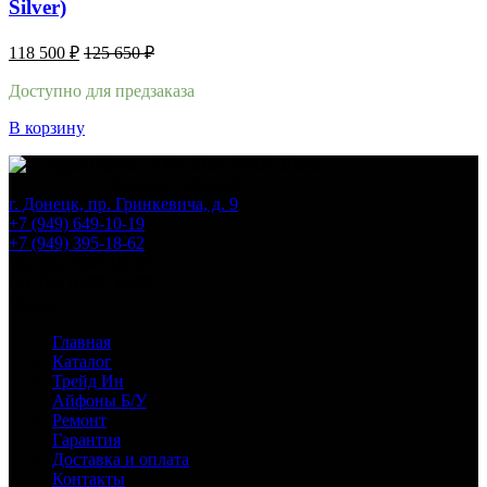
Silver)
118 500
₽
125 650
₽
Доступно для предзаказа
В корзину
г. Донецк, пр. Гринкевича, д. 9
+7 (949) 649-10-19
+7 (949) 395-18-62
Пн–Пт: 9:00–18:30
Сб–Вс: 10:00–18:00
Меню
Главная
Каталог
Трейд Ин
Айфоны Б/У
Ремонт
Гарантия
Доставка и оплата
Контакты