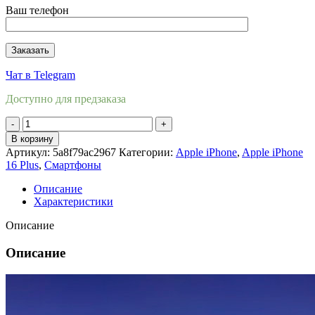
Ваш телефон
Чат в Telegram
Доступно для предзаказа
Количество
товара
В корзину
Apple
Артикул:
5a8f79ac2967
Категории:
Apple iPhone
,
Apple iPhone
iPhone
16 Plus
,
Смартфоны
16
Plus
Описание
128Gb
Характеристики
White
(
Описание
Белый
)
Описание