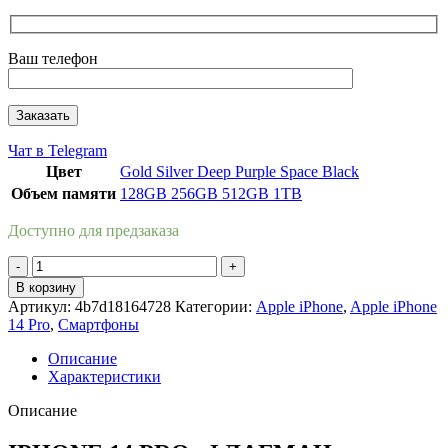
Ваш телефон
Чат в Telegram
Цвет
Gold
Silver
Deep Purple
Space Black
Объем памяти
128GB
256GB
512GB
1TB
Доступно для предзаказа
Количество
товара
В корзину
Apple
Артикул:
4b7d18164728
Категории:
Apple iPhone
,
Apple iPhone
iPhone
14 Pro
,
Смартфоны
14
Pro
Описание
1TB
Характеристики
(Золотой
|
Описание
Gold)