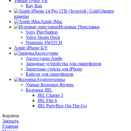
Умные Очки VR
Ray Ban
Экшен
камеры
Apple iMac
Игровые Приставки
Sony PlayStation
Valve Steam Deck
Nintendo SWITCH
Apple iPhone Б/У
Аксессуары
Аксессуары Apple
Зарядные устройства для смартфонов
Защитные стекла для iPhone
Кабели для смартфонов
Аудиотехника
Умные Колонки Яндекс
Колонки JBL
JBL Charge 5
JBL Flip 6
JBL PartyBox On-The-Go
Корзина
Закрыть
Главная