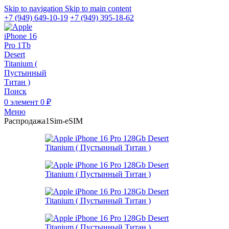
Skip to navigation
Skip to main content
+7 (949) 649-10-19
+7 (949) 395-18-62
Поиск
0
элемент
0
₽
Меню
Распродажа
1Sim-eSIM