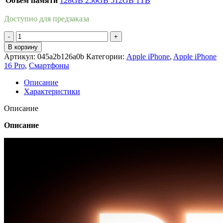
Объем памяти
128GB
256GB
512GB
1TB
Доступно для предзаказа
Количество
товара
В корзину
Apple
Артикул:
045a2b126a0b
Категории:
Apple iPhone
,
Apple iPhone
iPhone
16 Pro
,
Смартфоны
16
Pro
Описание
1Tb
Характеристики
Desert
Titanium
Описание
(
Пустынный
Описание
Титан
)