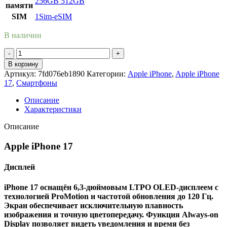
256GB
512GB
памяти
SIM
1Sim-eSIM
В наличии
Количество
товара
В корзину
Apple
Артикул:
7fd076eb1890
Категории:
Apple iPhone
,
Apple iPhone
iPhone
17
,
Смартфоны
17
256Gb
Описание
White
Характеристики
(
Белый
Описание
)
Apple iPhone 17
Дисплей
iPhone 17 оснащён 6,3-дюймовым LTPO OLED-дисплеем с
технологией ProMotion и частотой обновления до 120 Гц.
Экран обеспечивает исключительную плавность
изображения и точную цветопередачу. Функция Always-on
Display позволяет видеть уведомления и время без