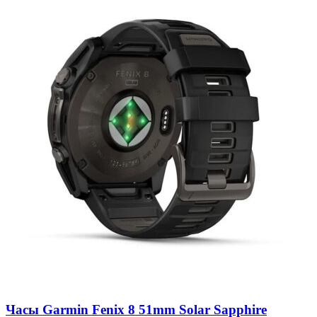
Часы Garmin Fenix 8 51mm Solar Sapphire