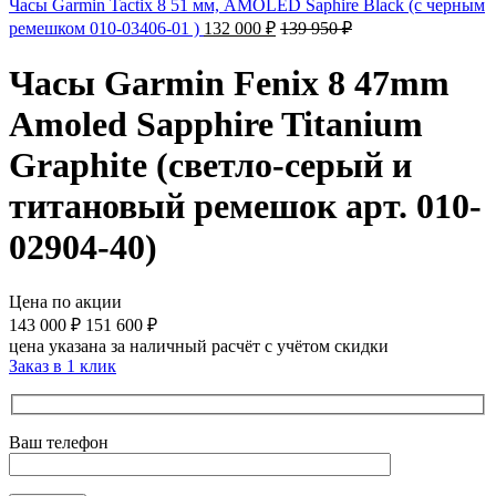
Часы Garmin Tactix 8 51 мм, AMOLED Saphire Black (с черным
ремешком 010-03406-01 )
132 000
₽
139 950
₽
Часы Garmin Fenix 8 47mm
Amoled Sapphire Titanium
Graphite (светло-серый и
титановый ремешок арт. 010-
02904-40)
Цена по акции
143 000
₽
151 600
₽
цена указана за наличный расчёт с учётом скидки
Заказ в 1 клик
Ваш телефон