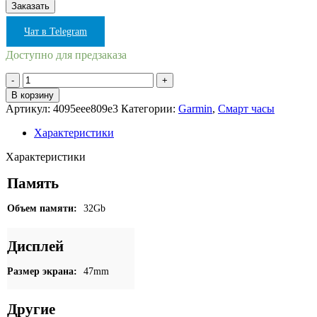
Чат в Telegram
Доступно для предзаказа
Количество
товара
В корзину
Часы
Артикул:
4095eee809e3
Категории:
Garmin
,
Смарт часы
Garmin
Fenix
Характеристики
8
47mm
Характеристики
Amoled
Sapphire
Память
Titanium
Graphite
Объем памяти:
32Gb
(светло-
серый
Дисплей
и
титановый
ремешок
Размер экрана:
47mm
арт.
010-
Другие
02904-