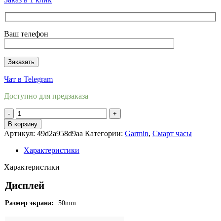
Ваш телефон
Чат в Telegram
Доступно для предзаказа
Количество
товара
В корзину
Часы
Артикул:
49d2a958d9aa
Категории:
Garmin
,
Смарт часы
Garmin
Instinct
Характеристики
2X
Solar
Характеристики
Tactical
Edition
Дисплей
Cayote
(
Размер экрана:
50mm
Коричнывые
)