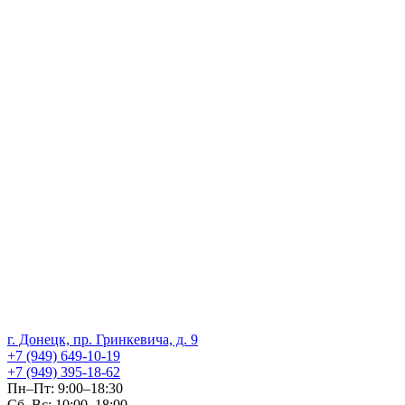
г. Донецк, пр. Гринкевича, д. 9
+7 (949) 649-10-19
+7 (949) 395-18-62
Пн–Пт: 9:00–18:30
Сб–Вс: 10:00–18:00