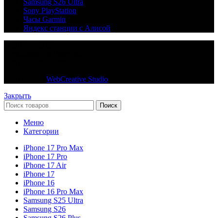
Samsung S26 Ultra
Sony PlayStation
Часы Garmin
Яндекс станции с Алисой
© 2018 — 2026
С любовью из Донецка
Все права защищены
Сайт создан
WebCreative Studio
Закрыть
Поиск
Меню
Категории
iPhone 17 Pro Max
iPhone 17 Pro
iPhone 17 Air
iPhone 17
iPhone 16
iPhone 16 Pro Max
Samsung S25 Ultra
Samsung S26
Samsung S26 Plus