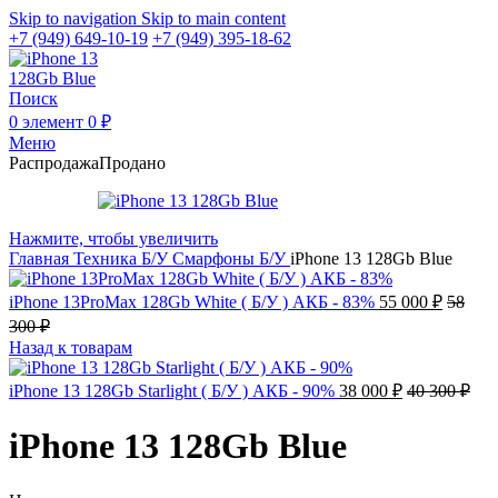
Skip to navigation
Skip to main content
+7 (949) 649-10-19
+7 (949) 395-18-62
Поиск
0
элемент
0
₽
Меню
Распродажа
Продано
Нажмите, чтобы увеличить
Главная
Техника Б/У
Смарфоны Б/У
iPhone 13 128Gb Blue
iPhone 13ProMax 128Gb White ( Б/У ) АКБ - 83%
55 000
₽
58
300
₽
Назад к товарам
iPhone 13 128Gb Starlight ( Б/У ) АКБ - 90%
38 000
₽
40 300
₽
iPhone 13 128Gb Blue