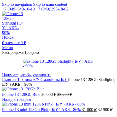
Skip to navigation
Skip to main content
+7 (949) 649-10-19
+7 (949) 395-18-62
Поиск
0
элемент
0
₽
Меню
Распродажа
Продано
Нажмите, чтобы увеличить
Главная
Техника Б/У
Смарфоны Б/У
iPhone 13 128Gb Starlight (
Б/У ) АКБ – 90%
iPhone 13 128Gb Blue
36 000
₽
38 200
₽
Назад к товарам
iPhone 13 mini 128Gb Pink ( Б/У ) АКБ - 86%
31 000
₽
32 900
₽