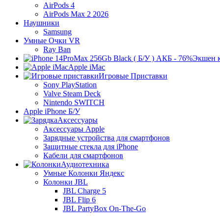
AirPods 4
AirPods Max 2 2026
Наушники
Samsung
Умные Очки VR
Ray Ban
Экшен 
Apple iMac
Игровые Приставки
Sony PlayStation
Valve Steam Deck
Nintendo SWITCH
Apple iPhone Б/У
Аксессуары
Аксессуары Apple
Зарядные устройства для смартфонов
Защитные стекла для iPhone
Кабели для смартфонов
Аудиотехника
Умные Колонки Яндекс
Колонки JBL
JBL Charge 5
JBL Flip 6
JBL PartyBox On-The-Go